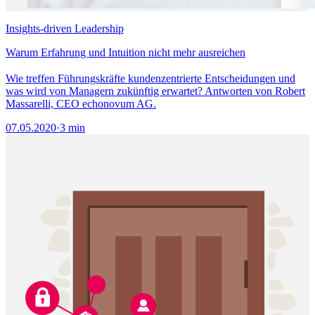
Insights-driven Leadership
Warum Erfahrung und Intuition nicht mehr ausreichen
Wie treffen Führungskräfte kundenzentrierte Entscheidungen und
was wird von Managern zukünftig erwartet? Antworten von Robert
Massarelli, CEO echonovum AG.
07.05.2020
·
3 min