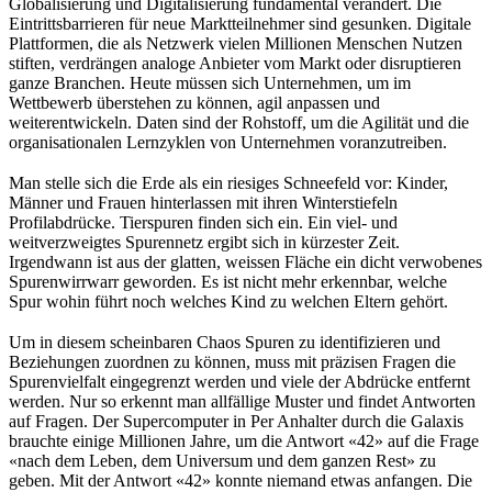
Globalisierung und Digitalisierung fundamental verändert. Die
Eintrittsbarrieren für neue Marktteilnehmer sind gesunken. Digitale
Plattformen, die als Netzwerk vielen Millionen Menschen Nutzen
stiften, verdrängen analoge Anbieter vom Markt oder disruptieren
ganze Branchen. Heute müssen sich Unternehmen, um im
Wettbewerb überstehen zu können, agil anpassen und
weiterentwickeln. Daten sind der Rohstoff, um die Agilität und die
organisationalen Lernzyklen von Unternehmen voranzutreiben.
Man stelle sich die Erde als ein riesiges Schneefeld vor: Kinder,
Männer und Frauen hinterlassen mit ihren Winterstiefeln
Profilabdrücke. Tierspuren finden sich ein. Ein viel- und
weitverzweigtes Spurennetz ergibt sich in kürzester Zeit.
Irgendwann ist aus der glatten, weissen Fläche ein dicht verwobenes
Spurenwirrwarr geworden. Es ist nicht mehr erkennbar, welche
Spur wohin führt noch welches Kind zu welchen Eltern gehört.
Um in diesem scheinbaren Chaos Spuren zu identifizieren und
Beziehungen zuordnen zu können, muss mit präzisen Fragen die
Spurenvielfalt eingegrenzt werden und viele der Abdrücke entfernt
werden. Nur so erkennt man allfällige Muster und findet Antworten
auf Fragen. Der Supercomputer in Per Anhalter durch die Galaxis
brauchte einige Millionen Jahre, um die Antwort «42» auf die Frage
«nach dem Leben, dem Universum und dem ganzen Rest» zu
geben. Mit der Antwort «42» konnte niemand etwas anfangen. Die