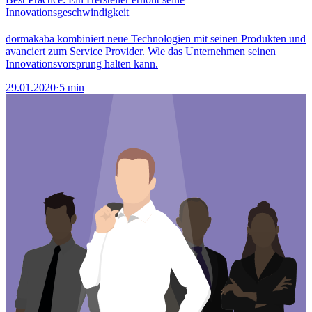
Innovationsgeschwindigkeit
dormakaba kombiniert neue Technologien mit seinen Produkten und
avanciert zum Service Provider. Wie das Unternehmen seinen
Innovationsvorsprung halten kann.
29.01.2020
·
5 min