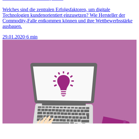
Welches sind die zentralen Erfolgsfaktoren, um digitale
Technologien kundenorientiert einzusetzen? Wie Hersteller der
Commodity-Falle entkommen können und ihre Wettbewerbsstärke
ausbauen.
29.01.2020
·
6 min