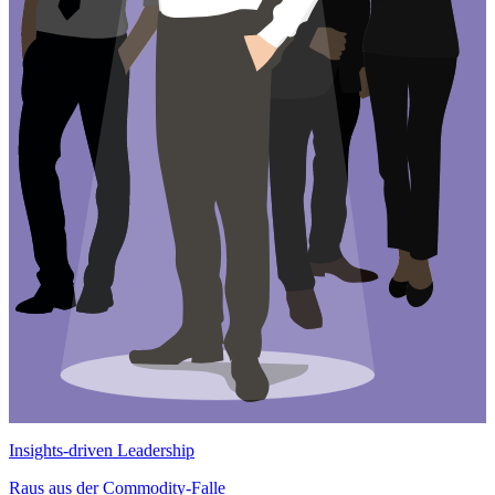
Insights-driven Leadership
Raus aus der Commodity-Falle