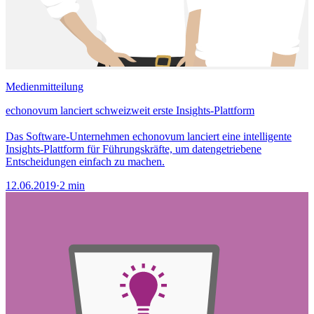
Medienmitteilung
echonovum lanciert schweizweit erste Insights-Plattform
Das Software-Unternehmen echonovum lanciert eine intelligente
Insights-Plattform für Führungskräfte, um datengetriebene
Entscheidungen einfach zu machen.
12.06.2019
·
2 min