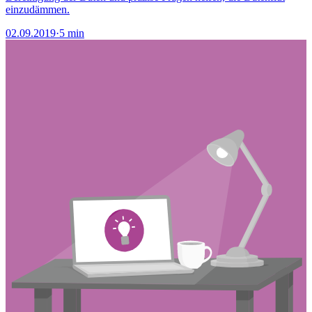
einzudämmen.
02.09.2019
·
5 min