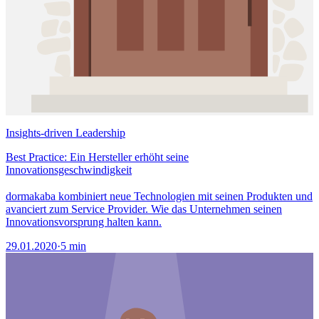
Insights-driven Leadership
Best Practice: Ein Hersteller erhöht seine
Innovationsgeschwindigkeit
dormakaba kombiniert neue Technologien mit seinen Produkten und
avanciert zum Service Provider. Wie das Unternehmen seinen
Innovationsvorsprung halten kann.
29.01.2020
·
5 min