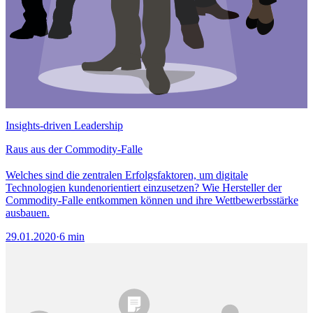
Insights-driven Leadership
Raus aus der Commodity-Falle
Welches sind die zentralen Erfolgsfaktoren, um digitale
Technologien kundenorientiert einzusetzen? Wie Hersteller der
Commodity-Falle entkommen können und ihre Wettbewerbsstärke
ausbauen.
29.01.2020
·
6 min