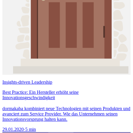
Insights-driven Leadership
Best Practice: Ein Hersteller erhöht seine
Innovationsgeschwindigkeit
dormakaba kombiniert neue Technologien mit seinen Produkten und
avanciert zum Service Provider. Wie das Unternehmen seinen
Innovationsvorsprung halten kann.
29.01.2020
·
5 min