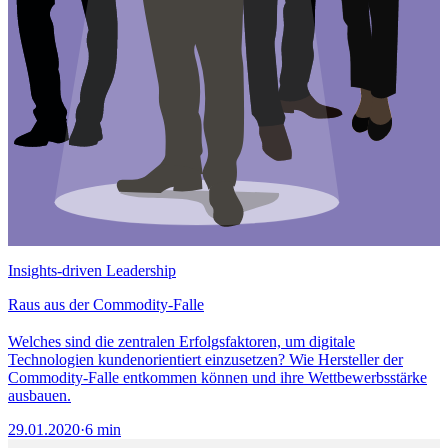
Insights-driven Leadership
Raus aus der Commodity-Falle
Welches sind die zentralen Erfolgsfaktoren, um digitale
Technologien kundenorientiert einzusetzen? Wie Hersteller der
Commodity-Falle entkommen können und ihre Wettbewerbsstärke
ausbauen.
29.01.2020
·
6 min